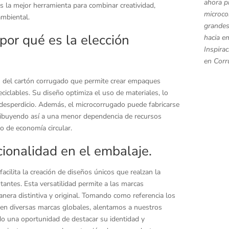
ahora p
 la mejor herramienta para combinar creatividad,
microc
ambiental.
grandes
por qué es la elección
hacia e
Inspirac
en Corr
n del cartón corrugado que permite crear empaques
eciclables. Su diseño optimiza el uso de materiales, lo
l desperdicio. Además, el microcorrugado puede fabricarse
ntribuyendo así a una menor dependencia de recursos
 de economía circular.
cionalidad en el embalaje.
acilita la creación de diseños únicos que realzan la
stantes. Esta versatilidad permite a las marcas
era distintiva y original. Tomando como referencia los
 en diversas marcas globales, alentamos a nuestros
ado una oportunidad de destacar su identidad y